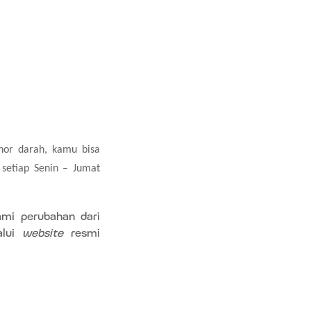
nor darah, kamu bisa
 setiap Senin – Jumat
ami perubahan dari
alui
website
resmi