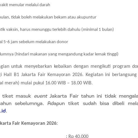
yakit menular melalui darah
bulan, tidak boleh melakukan bekam atau akupuntur
tik vaksin, harus menunggu terlebih dahulu (minimal 1 bulan)
al 5-6 jam sebelum melakukan donor
umnya (hindari makanan yang mengandung kadar lemak tinggi)
bagian untuk menyebarkan kebaikan dengan mengikuti program do
 Hall B1 Jakarta Fair Kemayoran 2026. Kegiatan ini berlangsung
al merah) mulai pukul 16.00 WIB – 18.00 WIB.
, tiket masuk
event
Jakarta Fair tahun ini tidak mengal
tahun sebelumnya. Adapun tiket sudah bisa dibeli mel
.id
.
karta Fair Kemayoran 2026:
:
Rp 40.000