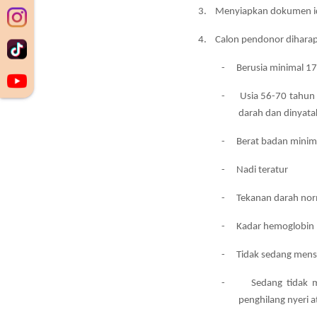
3.
Menyiapkan dokumen id
4.
Calon pendonor diharap
-
Berusia minimal 1
-
Usia 56-70 tahun
darah dan dinyata
-
Berat badan minim
-
Nadi teratur
-
Tekanan darah no
-
Kadar hemoglobin 
-
Tidak sedang mens
-
Sedang tidak m
penghilang nyeri 