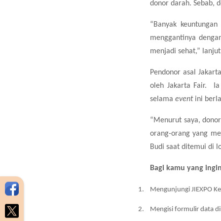
donor darah. Sebab, 
“Banyak keuntungan 
menggantinya dengan
menjadi sehat,” lanjut
Pendonor asal Jakart
oleh Jakarta Fair.
Ia
selama
event
ini berl
“Menurut saya, donor 
orang-orang yang me
Budi saat ditemui di l
Bagi kamu yang ingin
1.
Mengunjungi JIEXPO Kem
2.
Mengisi formulir data di