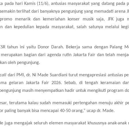
ka pada hari Kamis (11/6),
antusias
masyarakat yang datang pada p
semakin terlihat dari banyaknya pengunjung yang memadati arena 
romo menarik dan kemeriahan konser musik saja, JFK juga 
n dan kepedulian kepada masyarakat, salah satunya melalui keg
 CSR tahun ini yaitu Donor Darah. Bekerja sama dengan Palang Me
 merupakan bagian dari agenda rutin Jakarta Fair dan telah menja
ikan oleh pengunjung.
call
dari PMI, dr. Ni Made Suardiani turut mengapresiasi antusias p
ma gelaran Jakarta Fair 2026. Sebab, di tengah keramaian dan h
 pengunjung masih menyempatkan hadir untuk mengikuti program do
besar, terutama kalau sudah memasuki pertengahan menuju akhir p
nor paling banyak bisa mencapai 40-50 orang,” ucap dr. Made.
ade juga mengajak seluruh elemen masyarakat khususnya anak-anak