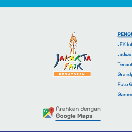
PENG
JFK In
Jadwa
Tenan
Grandp
Foto G
Game
Arahkan dengan
Google Maps