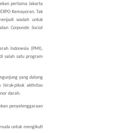
ekan pertama Jakarta
JIEXPO Kemayoran. Tak
menjadi wadah untuk
iatan
Corporate Social
rah Indonesia (PMI),
di salah satu program
engunjung yang datang
iruk-pikuk aktivitas
nor darah.
ekan penyelenggaraan
 muda untuk mengikuti