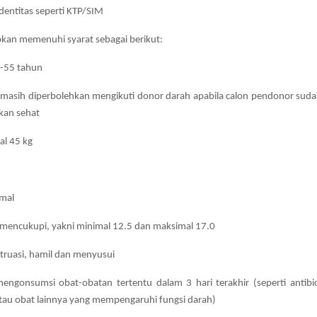
entitas seperti KTP/SIM
kan memenuhi syarat sebagai berikut:
7-55 tahun
 masih diperbolehkan mengikuti donor darah apabila calon pendonor suda
kan sehat
al 45 kg
rmal
mencukupi, yakni minimal 12.5 dan maksimal 17.0
truasi, hamil dan menyusui
engonsumsi obat-obatan tertentu dalam 3 hari terakhir (seperti antibio
atau obat lainnya yang mempengaruhi fungsi darah)