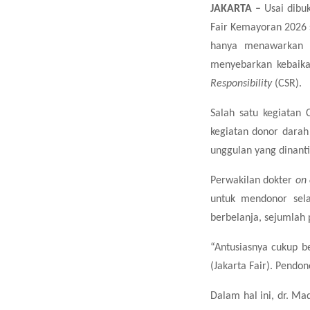
JAKARTA –
Usai dibu
Fair Kemayoran 2026 
hanya menawarkan p
menyebarkan kebaika
Responsibility
(CSR).
Salah satu kegiatan
kegiatan donor darah
unggulan yang dinant
Perwakilan dokter
on 
untuk mendonor sela
berbelanja, sejumlah
“Antusiasnya cukup 
(Jakarta Fair). Pendo
Dalam hal ini, dr. M