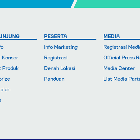
UNJUNG
PESERTA
MEDIA
fo
Info Marketing
Registrasi Medi
l Konser
Registrasi
Official Press 
t Produk
Denah Lokasi
Media Center
rize
Panduan
List Media Part
aleri
s