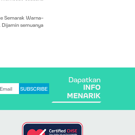
 ke Semarak Warna-
. Dijamin semuanya
Dapatkan
INFO
SUBSCRIBE
MENARIK