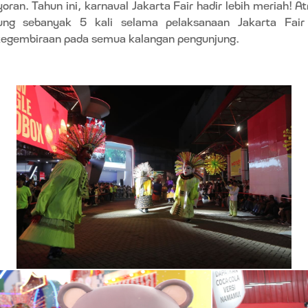
ran. Tahun ini, karnaval Jakarta Fair hadir lebih meriah! A
ung sebanyak 5 kali selama pelaksanaan Jakarta Fa
egembiraan pada semua kalangan pengunjung.