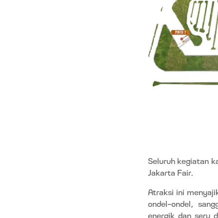
Seluruh kegiatan k
Jakarta Fair.
Atraksi ini menyaj
ondel-ondel, sang
energik dan seru 