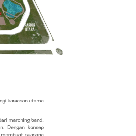
lingi kawasan utama
dari marching band,
gan. Dengan konsep
ng membuat suasana