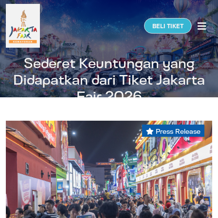
Togg
BELI TIKET
Sederet Keuntungan yang
Didapatkan dari Tiket Jakarta
Fair 2026
Press Release