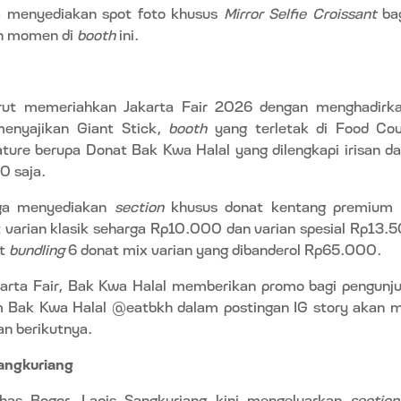
a menyediakan spot foto khusus
Mirror Selfie Croissant
bag
an momen di
booth
ini.
rut memeriahkan Jakarta Fair 2026 dengan menghadirk
menyajikan Giant Stick,
booth
yang terletak di Food Cour
ure berupa Donat Bak Kwa Halal yang dilengkapi irisan da
0 saja.
uga menyediakan
section
khusus donat kentang premium 
varian klasik seharga Rp10.000 dan varian spesial Rp13.5
et
bundling
6 donat mix varian yang dibanderol Rp65.000.
arta Fair, Bak Kwa Halal memberikan promo bagi pengunj
 Bak Kwa Halal @eatbkh dalam postingan IG story akan 
n berikutnya.
angkuriang
khas Bogor, Lapis Sangkuriang kini mengeluarkan
section