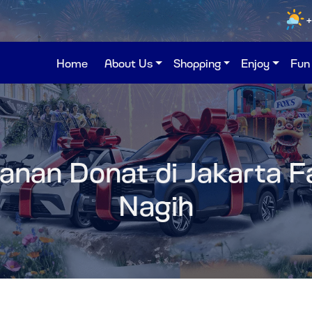
+
Home
About Us
Shopping
Enjoy
Fun
nan Donat di Jakarta F
Nagih