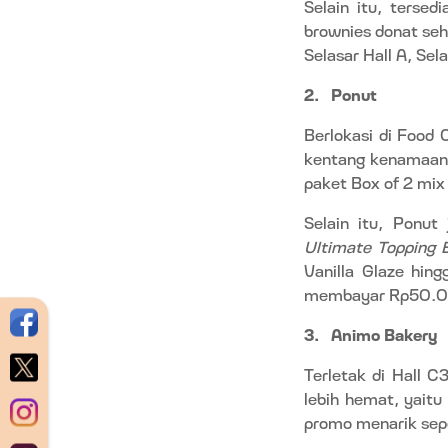
Selain itu, terse
brownies donat se
Selasar Hall A, Sel
2.
Ponut
Berlokasi di Food 
kentang kenamaan 
paket Box of 2 mix
Selain itu, Ponut
Ultimate Topping 
Vanilla Glaze hin
membayar Rp50.
3.
Animo Bakery
Terletak di Hall 
lebih hemat, yait
promo menarik seper