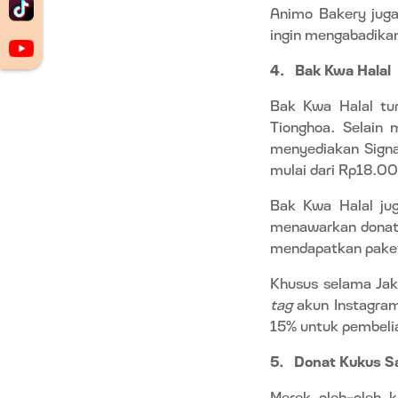
Animo Bakery jug
ingin mengabadik
4.
Bak Kwa Halal
Bak Kwa Halal tu
Tionghoa. Selain 
menyediakan Signat
mulai dari Rp18.00
Bak Kwa Halal j
menawarkan donat 
mendapatkan pak
Khusus selama Jak
tag
akun Instagram
15% untuk pembelia
5.
Donat Kukus S
Merek oleh-oleh 