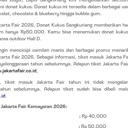
ni donat kukus. Donat kukus ini tersedia dalam berbagai vari
okelat, chocolate & blueberry hingga bubble gum.
karta Fair 2026, Donat Kukus Sangkuriang memberikan har
um hanya Rp50.000. Kamu bisa menemukan donat kukus
rea outdoor Hall D.
gin mencicipi camilan manis dan berbagai promo menari
karta Fair 2026. Sebagai informasi, tiket masuk Jakarta F
yelenggaraan tahun sebelumnya. Adapun tiket Jakarta Fair 
jakartafair.co.id
.
i, tiket masuk Jakarta Fair tahun ini tidak mengala
tahun sebelumnya. Adapun tiket sudah bisa dibeli mel
.id
.
 Jakarta Fair Kemayoran 2026:
:
Rp 40.000
:
Rp 50.000