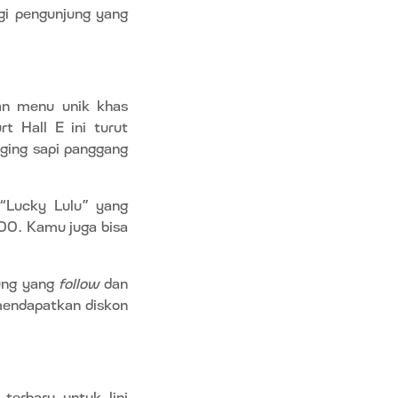
i pengunjung yang
an menu unik khas
t Hall E ini turut
ging sapi panggang
“Lucky Lulu” yang
00. Kamu juga bisa
ung yang
follow
dan
mendapatkan diskon
terbaru untuk lini