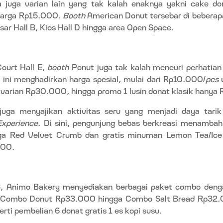
dia juga varian lain yang tak kalah enaknya yakni cake 
harga Rp15.000.
Booth
American Donut tersebar di beberapa 
asar Hall B, Kios Hall D hingga area Open Space.
Court Hall E,
booth
Ponut juga tak kalah mencuri perhatian
ini menghadirkan harga spesial, mulai dari Rp10.000/
pcs
u
 varian Rp30.000, hingga promo 1 lusin donat klasik hanya
 juga menyajikan aktivitas seru yang menjadi daya tarik
Experience
. Di sini, pengunjung bebas berkreasi menambah
gga Red Velvet Crumb dan gratis minuman Lemon Tea/Ic
000.
C3, Animo Bakery menyediakan berbagai paket combo deng
u Combo Donut Rp33.000 hingga Combo Salt Bread Rp32.
ti pembelian 6 donat gratis 1 es kopi susu.