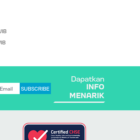
WIB
IB
Dapatkan
INFO
SUBSCRIBE
MENARIK