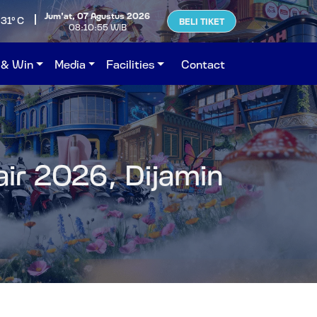
Jum'at, 07 Agustus 2026
31°C
BELI TIKET
08:10:56 WIB
 & Win
Media
Facilities
Contact
air 2026, Dijamin