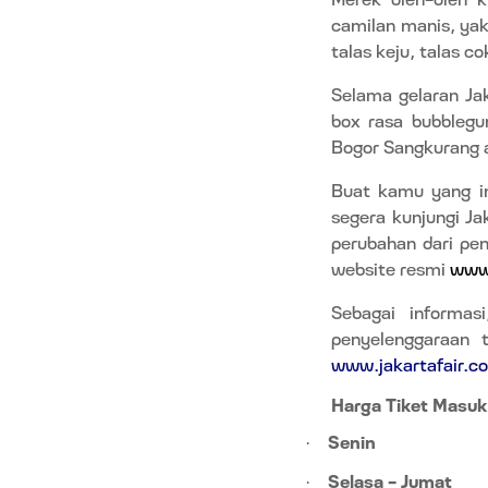
camilan manis, yak
talas keju, talas c
Selama gelaran Ja
box rasa bubbleg
Bogor Sangkurang a
Buat kamu yang in
segera kunjungi Ja
perubahan dari pen
website resmi
www.
Sebagai informas
penyelenggaraan 
www.jakartafair.co
Harga Tiket Masuk
Senin
·
Selasa – Jumat
·