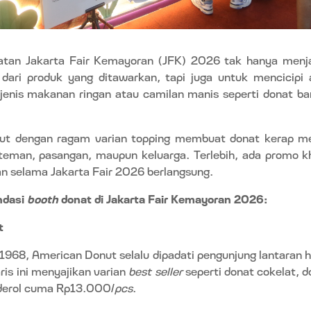
latan Jakarta Fair Kemayoran (JFK) 2026 tak hanya menj
dari produk yang ditawarkan, tapi juga untuk
mencicipi 
 jenis makanan ringan atau camilan manis seperti donat ban
ut dengan ragam varian topping membuat donat kerap men
teman, pasangan, maupun keluarga. Terlebih, ada promo kh
an selama Jakarta Fair 2026 berlangsung.
ndasi
booth
donat di Jakarta Fair Kemayoran 2026:
t
n 1968, American Donut selalu dipadati pengunjung lantaran h
ris ini menyajikan varian
best seller
seperti donat cokelat, d
derol cuma Rp13.000/
pcs
.