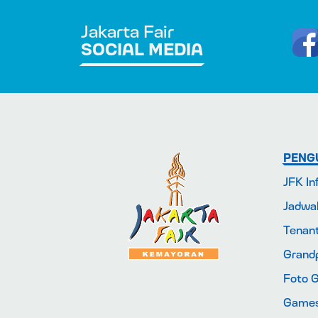
Jakarta Fair
SOCIAL MEDIA
PENG
JFK In
Jadwa
Tenan
Grandp
Foto G
Game