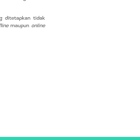
g ditetapkan tidak
fline
maupun
online