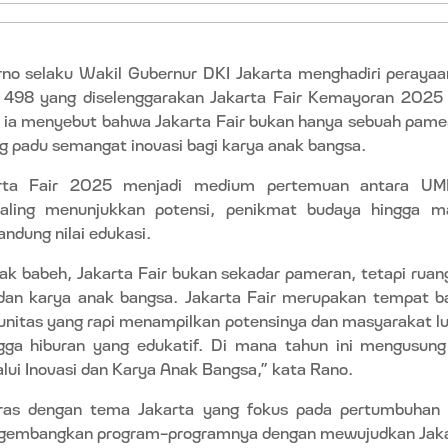
no selaku Wakil Gubernur DKI Jakarta menghadiri perayaa
 498 yang diselenggarakan Jakarta Fair Kemayoran 2025 
 ia menyebut bahwa Jakarta Fair bukan hanya sebuah pamer
g padu semangat inovasi bagi karya anak bangsa.
arta Fair 2025 menjadi medium pertemuan antara UM
aling menunjukkan potensi, penikmat budaya hingga
ndung nilai edukasi.
ak babeh, Jakarta Fair bukan sekadar pameran, tetapi ru
dan karya anak bangsa. Jakarta Fair merupakan tempat
unitas yang rapi menampilkan potensinya dan masyarakat l
ngga hiburan yang edukatif. Di mana tahun ini mengusu
alui Inovasi dan Karya Anak Bangsa,” kata Rano.
laras dengan tema Jakarta yang fokus pada pertumbuhan 
engembangkan program-programnya dengan mewujudkan Jakar