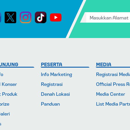
UNJUNG
PESERTA
MEDIA
fo
Info Marketing
Registrasi Medi
l Konser
Registrasi
Official Press 
t Produk
Denah Lokasi
Media Center
rize
Panduan
List Media Part
aleri
s