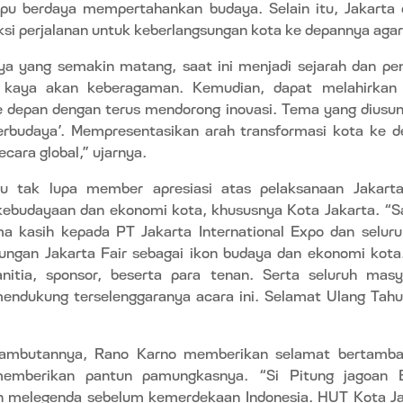
u berdaya mempertahankan budaya. Selain itu, Jakarta
i perjalanan untuk keberlangsungan kota ke depannya agar
nya yang semakin matang, saat ini menjadi sejarah dan pe
g kaya akan keberagaman. Kemudian, dapat melahirka
depan dengan terus mendorong inovasi. Tema yang diusung 
erbudaya’. Mempresentasikan arah transformasi kota ke d
cara global,” ujarnya.
tu tak lupa member apresiasi atas pelaksanaan Jakarta
ebudayaan dan ekonomi kota, khususnya Kota Jakarta. “
ma kasih kepada PT Jakarta International Expo dan seluru
ngan Jakarta Fair sebagai ikon budaya dan ekonomi kota.
nitia, sponsor, beserta para tenan. Serta seluruh mas
ndukung terselenggaranya acara ini. Selamat Ulang Tahu
ambutannya, Rano Karno memberikan selamat bertamba
emberikan pantun pamungkasnya. “Si Pitung jagoan 
 melegenda sebelum kemerdekaan Indonesia. HUT Kota Ja