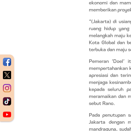
ekonomi dan mamp
memberikan proyeks
“(Jakarta) di usia
ruang hidup yan
melangkah maju ke 
Kota Global dan b
terbuka dan maju se
Pemeran ‘Doel’ i
mempertahankan k
apresiasi dan teri
menjaga kesinambu
kepada seluruh pa
meramaikan dan me
sebut Rano.
Pada penutupan s
Jakarta dengan m
mandraguna, sudah