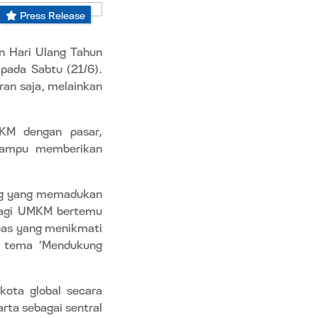
Press Release
n Hari Ulang Tahun
pada Sabtu (21/6).
an saja, melainkan
KM dengan pasar,
 mampu memberikan
ang yang memadukan
 bagi UMKM bertemu
uas yang menikmati
ng tema ‘Mendukung
kota global secara
ta sebagai sentral