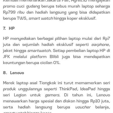
promo cuci gudang berupa tebus murah laptop seharga
Rp799 ribu dan hadiah langsung yang bisa didapatkan
berupa TWS,
smart watch
hingga koper eksklusif.
7.
HP
HP menyediakan berbagai pilihan laptop mulai dari Rp7
juta dan sejumlah hadiah eksklusif seperti
earphone
,
jaket hingga
smartwatch
. Setiap pembelian laptop HP di
JFK melalui platform Blibli juga bisa mendapatkan
keuntungan berupa cicilan 0%.
8.
Lenovo
Merek laptop asal Tiongkok ini turut memamerkan seri
produk unggulannya seperti ThinkPad, IdeaPad hingga
seri Legion untuk
gamers
. Di tahun ini, Lenovo
menawarkan harga spesial dan diskon hingga Rp10 juta,
serta hadiah langsung berupa
voucher
belanja,
smartwatch
hingga koper.