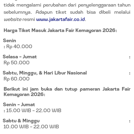
tidak mengalami perubahan dari penyelenggaraan tahun
sebelumnya. Adapun tiket sudah bisa dibeli melalui
website
resmi
www.jakartafair.co.id
.
Harga Tiket Masuk Jakarta Fair Kemayoran 2026:
Senin
:
Rp 40.000
Selasa – Jumat
:
Rp 50.000
Sabtu, Minggu, & Hari Libur Nasional
:
Rp 60.000
Berikut ini jam buka dan tutup pameran Jakarta Fair
Kemayoran 2026:
Senin – Jumat
:
15.00 WIB – 22.00 WIB
Sabtu & Minggu
:
10.00 WIB – 22.00 WIB