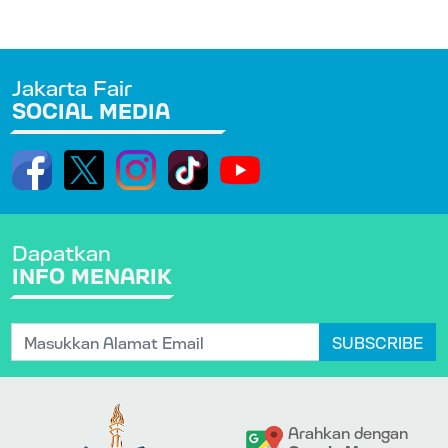
Jakarta Fair
SOCIAL MEDIA
Dapatkan
INFO MENARIK
SUBSCRIBE
Arahkan dengan