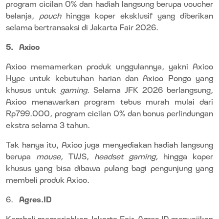
program cicilan 0% dan hadiah langsung berupa voucher
belanja,
pouch
hingga koper eksklusif yang diberikan
selama bertransaksi di Jakarta Fair 2026.
5.
Axioo
Axioo memamerkan produk unggulannya, yakni Axioo
Hype untuk kebutuhan harian dan Axioo Pongo yang
khusus untuk
gaming
. Selama JFK 2026 berlangsung,
Axioo menawarkan program tebus murah mulai dari
Rp799.000, program cicilan 0% dan bonus perlindungan
ekstra selama 3 tahun.
Tak hanya itu, Axioo juga menyediakan hadiah langsung
berupa
mouse,
TWS,
headset gaming,
hingga koper
khusus yang bisa dibawa pulang bagi pengunjung yang
membeli produk Axioo.
6.
Agres.ID
Kembali memeriahkan Jakarta Fair, Agres.ID menyajikan