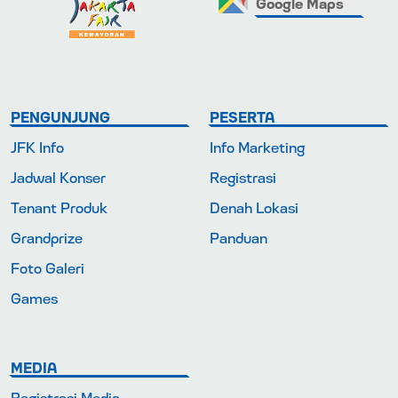
Google Maps
PENGUNJUNG
PESERTA
JFK Info
Info Marketing
Jadwal Konser
Registrasi
Tenant Produk
Denah Lokasi
Grandprize
Panduan
Foto Galeri
Games
MEDIA
Registrasi Media