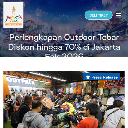
Togg
BELI TIKET
Perlengkapan Outdoor Tebar
Diskon hingga 70% di Jakarta
Fair 2026
Press Release