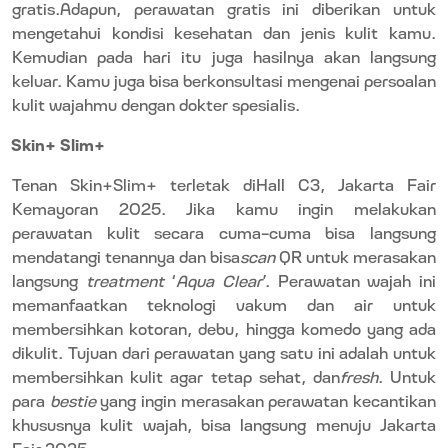
gratis.Adapun, perawatan gratis ini diberikan untuk
mengetahui kondisi kesehatan dan jenis kulit kamu.
Kemudian pada hari itu juga hasilnya akan langsung
keluar. Kamu juga bisa berkonsultasi mengenai persoalan
kulit wajahmu dengan dokter spesialis.
Skin+ Slim+
Tenan Skin+Slim+ terletak diHall C3, Jakarta Fair
Kemayoran 2025. Jika kamu ingin melakukan
perawatan kulit secara cuma-cuma bisa langsung
mendatangi tenannya dan bisa
scan
QR untuk merasakan
langsung
treatment
‘
Aqua Clear
’. Perawatan wajah ini
memanfaatkan teknologi vakum dan air untuk
membersihkan kotoran, debu, hingga komedo yang ada
dikulit. Tujuan dari perawatan yang satu ini adalah untuk
membersihkan kulit agar tetap sehat, dan
fresh
. Untuk
para
bestie
yang ingin merasakan perawatan kecantikan
khususnya kulit wajah, bisa langsung menuju Jakarta
Fair 2025.