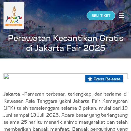
Togg
BELI TIKET
Perawatan Kecantikan Gratis
di Jakarta Fair 2025
Press Release
Jakarta –
Pameran terbesar, terlengkap, dan terlama di
Kawasan Asia Tenggara
yakni Jakarta Fair Kemayoran
(JFK) telah terselenggara selama 3 pekan, mulai dari 19
Juni sampai 13 Juli 2025. Acara besar yang berlangsung
selama 25 hariitu menarik animo masyarakat dan telah
memberikan banyak manfaat. Banyak pengunjung yang