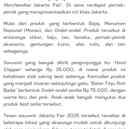
Merchandise
Jakarta Fair’. Di sana terdapat pernak-
pernik yang merepresentasikan ciri khas Jakarta.
Mulai dari produk yang berbentuk Bajaj, Monumen
Nasional (Monas), dan Ondel-ondel. Produk tersebut di
antaranya stiker, baju, tas, boneka, pernak-pernik
aksesoris, gantungan kunci, alat tulis, dan lain
sebagainya.
Souvenir yang banyak dilirik pengunjungya itu ‘
Hand
Clapper
’ seharga Rp 35.000, di mana produk ini
kehabisan stok saking
best seller
nya. Kemudian produk
yang menjadi incaran selanjutnya yaitu ‘Balon Tinju Anti
Badai’ berbentuk Ondel-ondel senilai Rp 75.000, dengan
warna biru dan pink. Anak-anak banyak menyukai dua
produk
best seller
tersebut.
Tenan souvenir Jakarta Fair 2025 tersebut tersebar di
beberapa lokasi yang aksesnya mudah untuk dikunjungi
oleh para pengunjung. Adapun, tenan terletak di samping