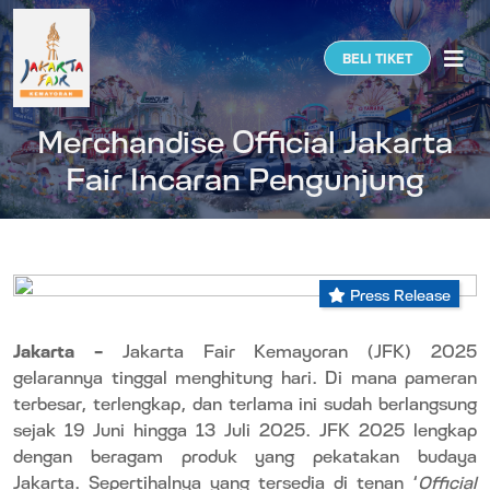
Togg
BELI TIKET
Merchandise Official Jakarta
Fair Incaran Pengunjung
Press Release
Jakarta –
Jakarta Fair Kemayoran (JFK) 2025
gelarannya tinggal menghitung hari. Di mana pameran
terbesar, terlengkap, dan terlama ini sudah berlangsung
sejak 19 Juni hingga 13 Juli 2025. JFK 2025 lengkap
dengan beragam produk yang pekatakan budaya
Jakarta. Sepertihalnya yang tersedia di tenan ‘
Official