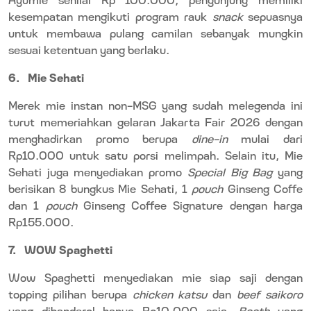
kesempatan mengikuti program rauk
snack
sepuasnya
untuk membawa pulang camilan sebanyak mungkin
sesuai ketentuan yang berlaku.
6.
Mie Sehati
Merek mie instan non-MSG yang sudah melegenda ini
turut memeriahkan gelaran Jakarta Fair 2026 dengan
menghadirkan promo berupa
dine-in
mulai dari
Rp10.000 untuk satu porsi melimpah. Selain itu, Mie
Sehati juga menyediakan promo
Special Big Bag
yang
berisikan 8 bungkus Mie Sehati, 1
pouch
Ginseng Coffe
dan 1
pouch
Ginseng Coffee Signature dengan harga
Rp155.000.
7.
WOW Spaghetti
Wow Spaghetti menyediakan mie siap saji dengan
topping pilihan berupa
chicken katsu
dan
beef saikoro
yang dibanderol hanya Rp10.000 saja.
Booth
yang