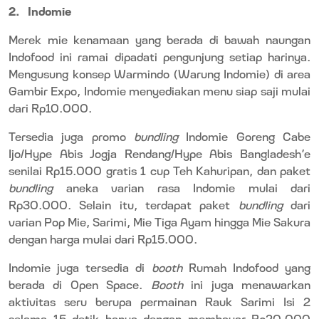
2.
Indomie
Merek mie kenamaan yang berada di bawah naungan
Indofood ini ramai dipadati pengunjung setiap harinya.
Mengusung konsep Warmindo (Warung Indomie) di area
Gambir Expo, Indomie menyediakan menu siap saji mulai
dari Rp10.000.
Tersedia juga promo
bundling
Indomie Goreng Cabe
Ijo/Hype Abis Jogja Rendang/Hype Abis Bangladesh’e
senilai Rp15.000 gratis 1 cup Teh Kahuripan, dan paket
bundling
aneka varian rasa Indomie mulai dari
Rp30.000. Selain itu, terdapat paket
bundling
dari
varian Pop Mie, Sarimi, Mie Tiga Ayam hingga Mie Sakura
dengan harga mulai dari Rp15.000.
Indomie juga tersedia di
booth
Rumah Indofood yang
berada di Open Space.
Booth
ini juga menawarkan
aktivitas seru berupa permainan Rauk Sarimi Isi 2
selama 15 detik hanya dengan membayar Rp20.000