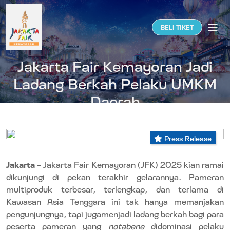
Togg
BELI TIKET
Jakarta Fair Kemayoran Jadi
Ladang Berkah Pelaku UMKM
Daerah
Press Release
Jakarta –
Jakarta Fair Kemayoran (JFK) 2025 kian ramai
dikunjungi di pekan terakhir gelarannya. Pameran
multiproduk terbesar, terlengkap, dan terlama di
Kawasan Asia Tenggara ini tak hanya memanjakan
pengunjungnya, tapi jugamenjadi ladang berkah bagi para
peserta pameran yang
notabene
didominasi pelaku