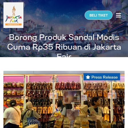
Togg
BELI TIKET
Borong Produk Sandal Modis
Cuma Rp35 Ribuan di Jakarta
Fair
Press Release