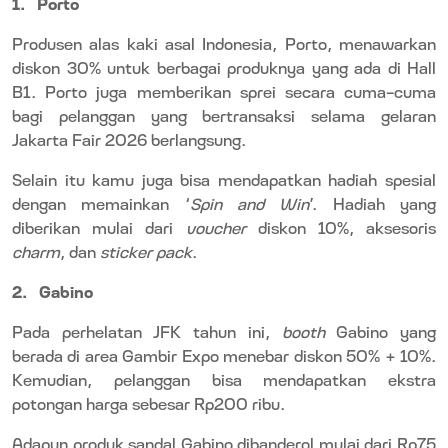
1.
Porto
Produsen alas kaki asal Indonesia, Porto, menawarkan
diskon 30% untuk berbagai produknya yang ada di Hall
B1. Porto juga memberikan sprei secara cuma-cuma
bagi pelanggan yang bertransaksi selama gelaran
Jakarta Fair 2026 berlangsung.
Selain itu kamu juga bisa mendapatkan hadiah spesial
dengan memainkan ‘
Spin and Win
’. Hadiah yang
diberikan mulai dari
voucher
diskon 10%, aksesoris
charm
, dan
sticker pack
.
2.
Gabino
Pada perhelatan JFK tahun ini,
booth
Gabino yang
berada di area Gambir Expo menebar diskon 50% + 10%.
Kemudian, pelanggan bisa mendapatkan ekstra
potongan harga sebesar Rp200 ribu.
Adapun produk sandal Gabino dibanderol mulai dari Rp75