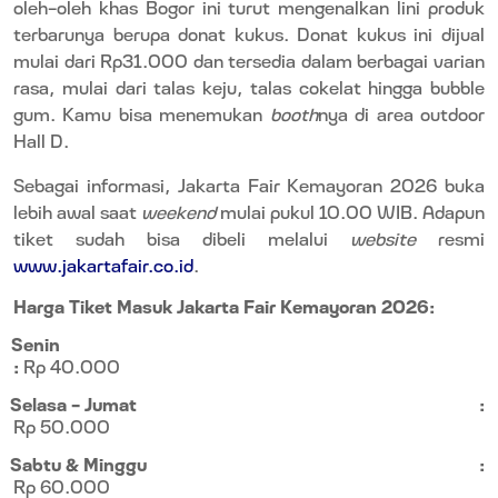
oleh-oleh khas Bogor ini turut mengenalkan lini produk
terbarunya berupa donat kukus. Donat kukus ini dijual
mulai dari Rp31.000 dan tersedia dalam berbagai varian
rasa, mulai dari talas keju, talas cokelat hingga bubble
gum. Kamu bisa menemukan
booth
nya di area outdoor
Hall D.
Sebagai informasi, Jakarta Fair Kemayoran 2026
buka
lebih awal saat
weekend
mulai pukul 10.00 WIB.
Adapun
tiket sudah bisa dibeli melalui
website
resmi
www.jakartafair.co.id
.
Harga Tiket Masuk Jakarta Fair Kemayoran 2026:
Senin
:
Rp 40.000
Selasa – Jumat
:
Rp 50.000
Sabtu & Minggu
:
Rp 60.000